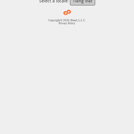
Select a locale:
Tiếng Việt
Copyright© 2026 cPanel, L.L.C.
Privacy Policy